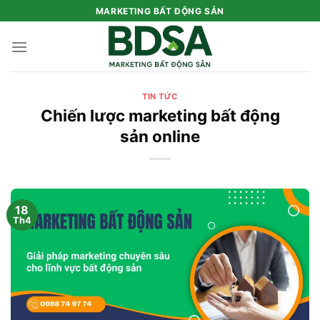
Bỏ
MARKETING BẤT ĐỘNG SẢN
qua
nội
dung
TIN TỨC
Chiến lược marketing bất động
sản online
18
Th4